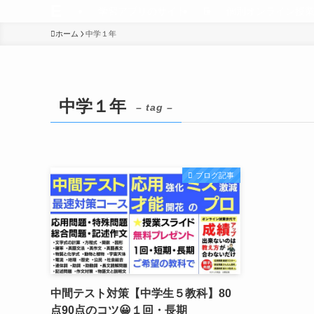
E
学習アプリのサイト
E
個別オンライン授
ホーム
中学１年
中学１年
– tag –
ブログ記事
中間テスト対策【中学生５教科】80
点90点のコツ😀１回・長期