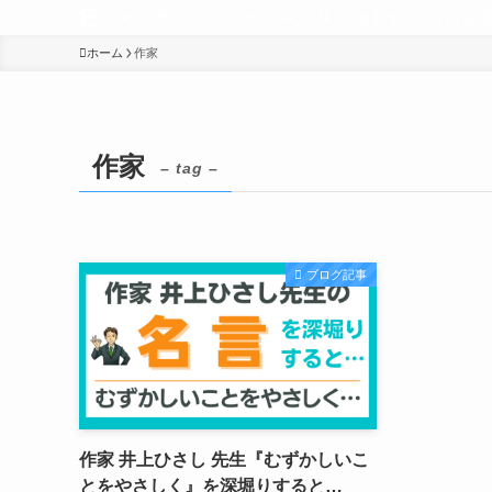
E
学習アプリのサイト
E
個別オンライン授
ホーム
作家
作家
– tag –
ブログ記事
作家 井上ひさし 先生『むずかしいこ
とをやさしく』を深堀りすると…