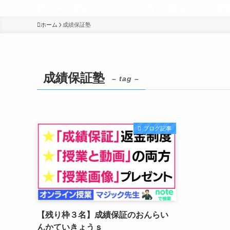
E
学習アプリのサイト
E
個別オンライン授
ホーム
成績保証塾
成績保証塾
– tag –
ブログ記事
【残り枠３名】成績保証のおんらい
んかていきょうｓ