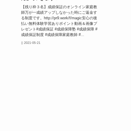
【残り枠３名】成績保証のオンライン家庭教
師万が一成績アップしなかった時にご返金す
る制度です。http://pr9.work/f/magic安心の後
払い無料体験学習ありポイント動画＆画像プ
レゼント#成績保証 #成績保障塾 #成績保障 #
成績保証制度 #成績保障家庭教師 #...
2021-05-21