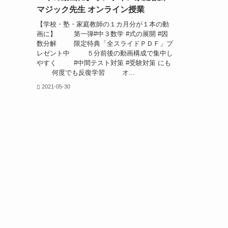
マジック先生 オンライン授業
【学校・塾・家庭教師の１カ月分が１本の動
画に】 第一弾#中３数学 #式の展開 #因
数分解 限定特典「全スライドＰＤＦ」プ
レゼント中 ５分前後の動画構成で集中し
やすく #中間テスト対策 #受験対策 にも
何度でも反復学習 オ...
2021-05-30