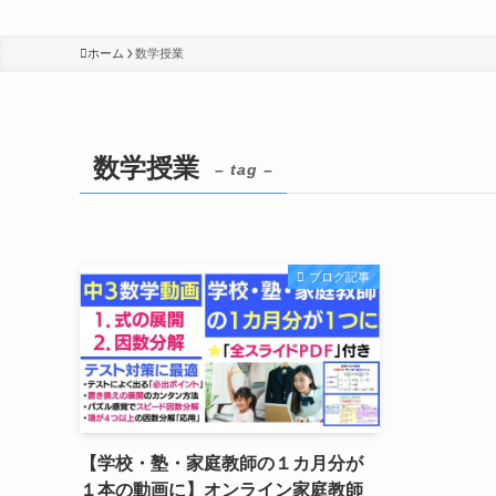
E
学習アプリのサイト
E
個別オンライン授
ホーム
数学授業
数学授業
– tag –
ブログ記事
【学校・塾・家庭教師の１カ月分が
１本の動画に】オンライン家庭教師