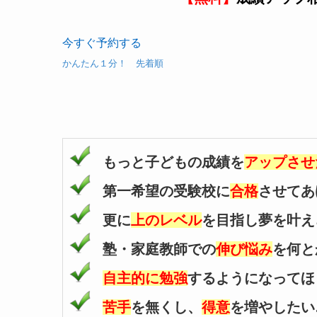
今すぐ予約する
かんたん１分！ 先着順
もっと子どもの成績を
アップさせ
第一希望の受験校に
合格
させてあ
更に
上のレベル
を目指し夢を叶え
塾・家庭教師での
伸び悩み
を何と
自主的に勉強
するようになってほ
苦手
を無くし、
得意
を増やしたい