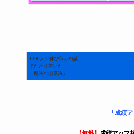
1300人の伸び悩み相談
でたどり着いた
「魔法の指導法」
「成績ア
【無料】
成績アップ