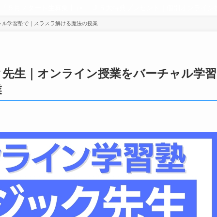
業「５月スタート生募集中」
J ５大特典プレゼント｜個別オンライ
ャル学習塾で｜スラスラ解ける魔法の授業
ク先生｜オンライン授業をバーチャル学習
業