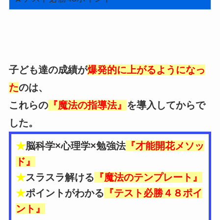
子ども達の成績が
爆発的に上がるようになっ
た
のは、
これらの
『魔法の指導法』
を導入してからで
した。
★
脳科学×心理学×勉強法
『才能開花メソッ
ド』
★
スラスラ解ける
『魔法のテンプレート』
★
ポイントがわかる
『テスト必勝４８ポイ
ント』