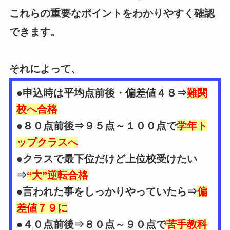
これらの重要なポイントをわかりやすく確認
できます。
それによって、
●申込時は平均点前後・偏差値４８⇒
難関
校へ合格
●８０点前後⇒９５点～１００点で
学年ト
ップクラスへ
●クラスで最下位だけど上位校受けたい
⇒
“大”逆転合格
●言われた事をしっかりやっていたら⇒
偏
差値７９に
●４０点前後⇒８０点～９０点で
苦手教科