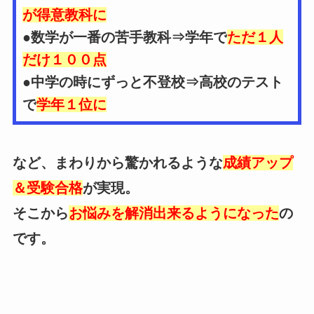
が得意教科に
●数学が一番の苦手教科⇒学年で
ただ１人
だけ１００点
●中学の時にずっと不登校⇒高校のテスト
で
学年１位に
など、まわりから驚かれるような
成績アップ
＆受験合格
が実現。
そこから
お悩みを解消出来るようになった
の
です。