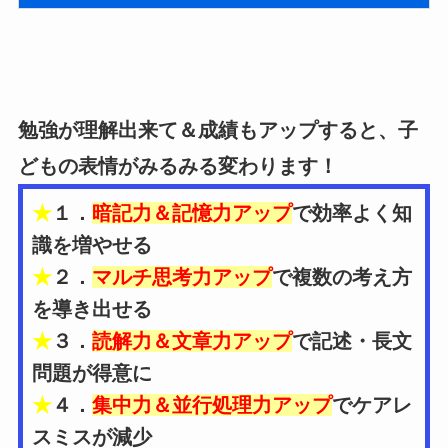
勉強が理解出来て＆成績もアップすると、子
どもの表情がみるみる変わります！
★
１．
暗記力＆記憶力アップ
で効率よく知
識を増やせる
★
２．
マルチ思考力アップ
で複数の考え方
を導き出せる
★
３．
読解力＆文章力アップ
で記述・長文
問題が得意に
★
４．
集中力＆並行処理力アップ
でケアレ
スミスが減少