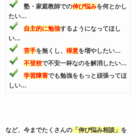
塾・家庭教師での
伸び悩み
を何とかし
たい…
自主的に勉強
するようになってほし
い…
苦手
を無くし、
得意
を増やしたい…
不登校
で不安一杯なのを解消したい…
学習障害
でも勉強をもっと頑張ってほ
しい…
など、今までたくさんの
「伸び悩み相談」
を