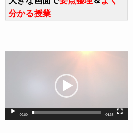
大きな画面で
要点整理
＆
よく
分かる授業
動
画
プ
レ
ー
ヤ
ー
00:00
04:35