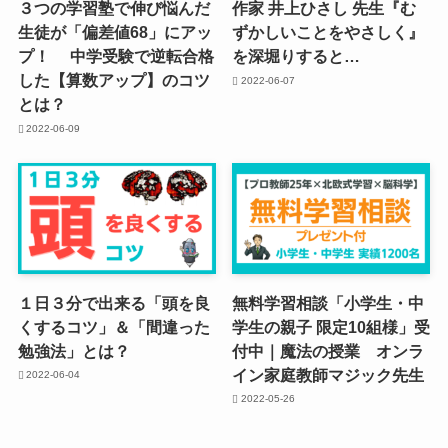
３つの学習塾で伸び悩んだ
作家 井上ひさし 先生『む
生徒が「偏差値68」にアッ
ずかしいことをやさしく』
プ！ 中学受験で逆転合格
を深堀りすると…
した【算数アップ】のコツ
2022-06-07
とは？
2022-06-09
１日３分で出来る「頭を良
無料学習相談「小学生・中
くするコツ」＆「間違った
学生の親子 限定10組様」受
勉強法」とは？
付中｜魔法の授業 オンラ
イン家庭教師マジック先生
2022-06-04
2022-05-26