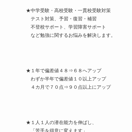
★中学受験・高校受験・一貫校受験対策
テスト対策、予習・復習・補習
不登校サポート、学習障害サポート
など勉強に関するお悩みを解決します。
★１年で偏差値４８⇒６８へアップ
わずか半年で偏差値１０以上アップ
４カ月で７０点⇒９０点以上にアップ
★１人１人の潜在能力を伸ばし、
「苦手を得意に変えます」