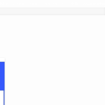
ン授業マジック先生｜小学生・中学生のオンライン授業
お悩み解決動