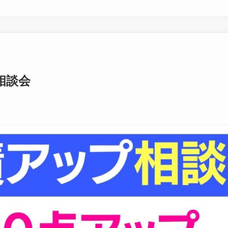
業「５月スタート生募集中」
J ５大特典プレゼント｜個別オンライ
相談会