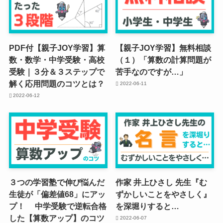
PDF付【親子JOY学習】算
【親子JOY学習】無料相談
数・数学・中学受験・高校
（１）「算数の計算問題が
受験｜３分＆３ステップで
苦手なのですが…」
解く応用問題のコツとは？
2022-06-11
2022-06-12
３つの学習塾で伸び悩んだ
作家 井上ひさし 先生『む
生徒が「偏差値68」にアッ
ずかしいことをやさしく』
プ！ 中学受験で逆転合格
を深堀りすると…
した【算数アップ】のコツ
2022-06-07