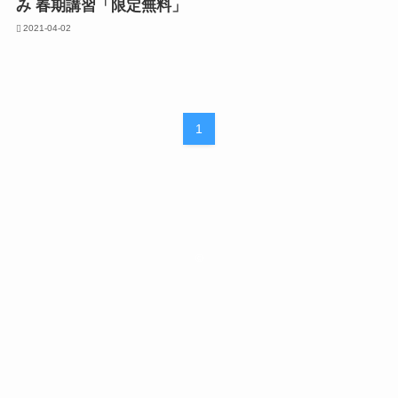
み 春期講習「限定無料」
2021-04-02
1
©